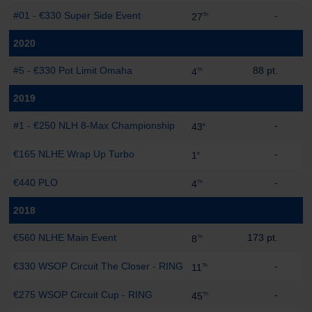
#01 - €330 Super Side Event
-
27
Th
2020
#5 - €330 Pot Limit Omaha
88 pt.
4
Th
2019
#1 - €250 NLH 8-Max Championship
-
43
e
€165 NLHE Wrap Up Turbo
-
1
e
€440 PLO
-
4
Th
2018
€560 NLHE Main Event
173 pt.
8
Th
€330 WSOP Circuit The Closer - RING
-
11
Th
€275 WSOP Circuit Cup - RING
-
45
Th