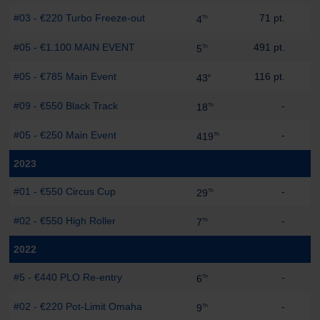
#03 - €220 Turbo Freeze-out
71 pt.
4
Th
#05 - €1.100 MAIN EVENT
491 pt.
5
Th
#05 - €785 Main Event
116 pt.
43
e
#09 - €550 Black Track
-
18
Th
#05 - €250 Main Event
-
419
Th
2023
#01 - €550 Circus Cup
-
29
Th
#02 - €550 High Roller
-
7
Th
2022
#5 - €440 PLO Re-entry
-
6
Th
#02 - €220 Pot-Limit Omaha
-
9
Th