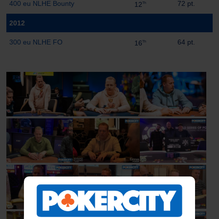
400 eu NLHE Bounty
72 pt.
12
Th
2012
300 eu NLHE FO
64 pt.
16
Th