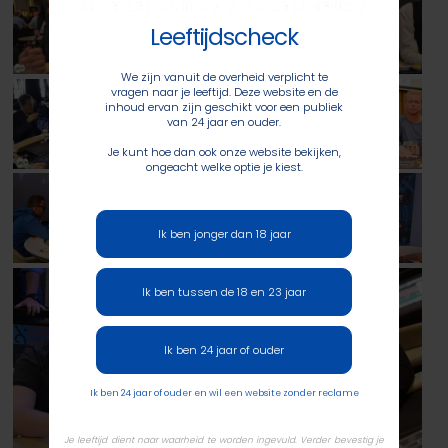
Leeftijdscheck
We zijn vanuit de overheid verplicht te
vragen naar je leeftijd. Deze website en de
inhoud ervan zijn geschikt voor een publiek
van 24 jaar en ouder.
Je kunt hoe dan ook onze website bekijken,
ongeacht welke optie je kiest.
Ik ben jonger dan 18 jaar
Ik ben tussen de 18 en 23 jaar
Ik ben 24 jaar of ouder
Ik ben 24 jaar of ouder en wil een website zonder reclame
Je leeftijd dient naar waarheid te worden ingevuld. Verder bevestig je