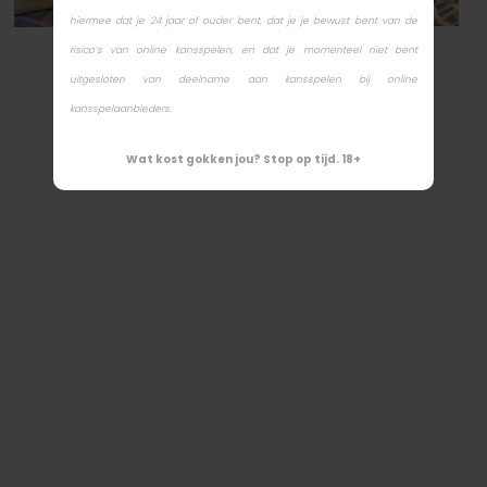
hiermee dat je 24 jaar of ouder bent, dat je je bewust bent van de
risico’s van online kansspelen, en dat je momenteel niet bent
uitgesloten van deelname aan kansspelen bij online
kansspelaanbieders.
Wat kost gokken jou? Stop op tijd. 18+