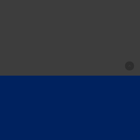
POKER NIEUWS
Algemeen
Holland Casino