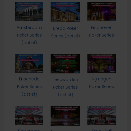
Amsterdam
Eindhoven
Breda Poker
Poker Series
Poker Series
Series (actief)
(actief)
Enschede
Nijmegen
Leeuwarden
Poker Series
Poker Series
Poker Series
(actief)
(actief)
Rotterdam
Small Ball