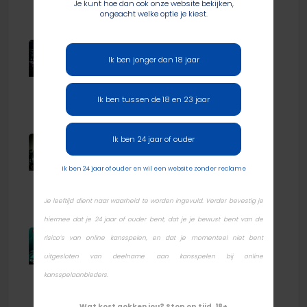
Je kunt hoe dan ook onze website bekijken,
ongeacht welke optie je kiest.
WSOP 2026: Twee Europeanen
vallen af aan Main Event-
Ik ben jonger dan 18 jaar
finaletafel, nog zeven
kanshebbers over
4 augustus 2026
Ik ben tussen de 18 en 23 jaar
Dirk Gerritse wint ruim $175.000
Ik ben 24 jaar of ouder
van Kayhan Mokri in highstakes
PLO5-duel
Ik ben 24 jaar of ouder en wil een website zonder reclame
4 augustus 2026
Je leeftijd dient naar waarheid te worden ingevuld. Verder bevestig je
Pure Poker Festival 2026 (23 t/m
hiermee dat je 24 jaar of ouder bent, dat je je bewust bent van de
30 augustus): Nieuw festival
risico’s van online kansspelen, en dat je momenteel niet bent
met €250.000 GTD Main Event
uitgesloten van deelname aan kansspelen bij online
en Thomas Boivin
kansspelaanbieders.
4 augustus 2026
Wat kost gokken jou? Stop op tijd. 18+