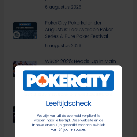
6 augustus 2026
PokerCity Pokerkalender
Augustus: Leeuwarden Poker
Series & Pure Poker Festival
5 augustus 2026
WSOP 2026: Heads-up in Main
Event gaat tussen Lucas
Jumalon en Lauri Saaskilahti
5 augustus 2026
Jason Koon als enige
Leeftijdscheck
opgenomen in Poker Hall of
Fame 2026; nieuwe
We zijn vanuit de overheid verplicht te
stemsysteem roept direct
vragen naar je leeftijd. Deze website en de
inhoud ervan zijn geschikt voor een publiek
vragen op
van 24 jaar en ouder.
5 augustus 2026