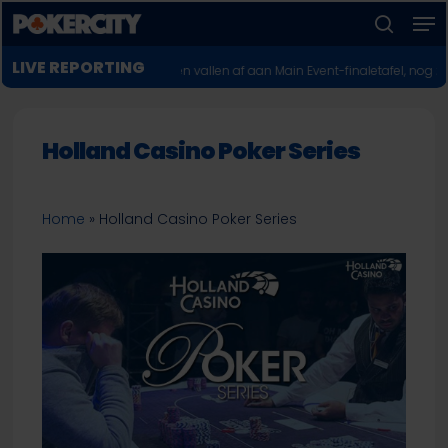
Men
Skip
to
zoeken
Menu
main
LIVE REPORTING
POKERNIEUWS
6: Twee Europeanen vallen af aan Main Event-finaletafel, nog zeven kans
sluiten
content
Holland Casino Poker Series
Home
»
Holland Casino Poker Series