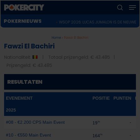
Men
Skip
to
zoeken
Menu
main
POKERNIEUWS
garandeerd in Main Event
♣︎
WSOP 2026: LUCAS JUMALON IS DE NIEUWE WERE
sluiten
content
Home
Fawzi El Bachiri
Fawzi El Bachiri
Nationaliteit:
| Totaal prijzengeld: € 43.485 |
Prijzengeld: € 43.485
RESULTATEN
EVENEMENT
POSITIE
PUNTEN
P
2025
#08 - €2.200 CPS Main Event
-
19
Th
#10 - €550 Main Event
-
164
Th