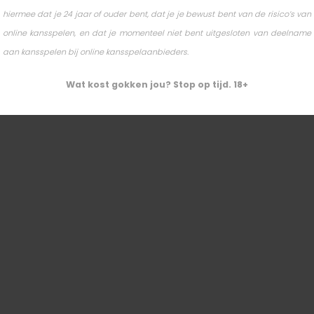
hiermee dat je 24 jaar of ouder bent, dat je je bewust bent van de risico’s van
online kansspelen, en dat je momenteel niet bent uitgesloten van deelname
aan kansspelen bij online kansspelaanbieders.
Wat kost gokken jou? Stop op tijd. 18+