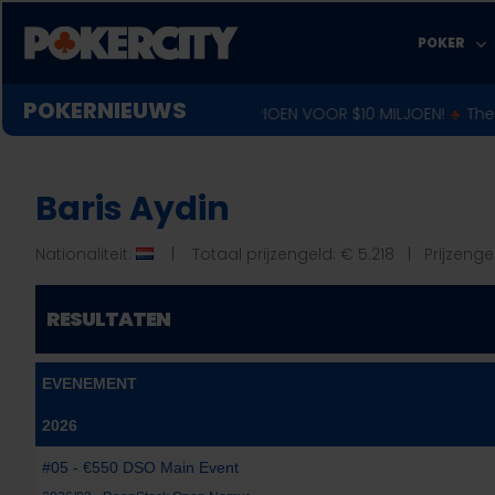
Skip
to
POKER
main
content
POKERNIEUWS
N IS DE NIEUWE WERELDKAMPIOEN VOOR $10 MILJOEN!
♣︎
The Festiv
Baris Aydin
Nationaliteit:
| Totaal prijzengeld: € 5.218 | Prijzengel
RESULTATEN
EVENEMENT
2026
#05 - €550 DSO Main Event