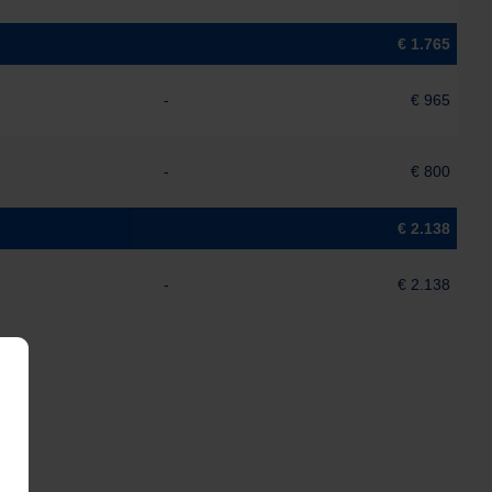
€ 1.765
-
€ 965
-
€ 800
€ 2.138
-
€ 2.138