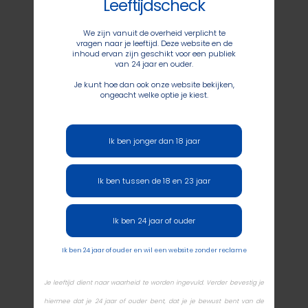
Leeftijdscheck
We zijn vanuit de overheid verplicht te
vragen naar je leeftijd. Deze website en de
inhoud ervan zijn geschikt voor een publiek
van 24 jaar en ouder.
Je kunt hoe dan ook onze website bekijken,
ongeacht welke optie je kiest.
Ik ben jonger dan 18 jaar
Ik ben tussen de 18 en 23 jaar
Ik ben 24 jaar of ouder
Ik ben 24 jaar of ouder en wil een website zonder reclame
Je leeftijd dient naar waarheid te worden ingevuld. Verder bevestig je
hiermee dat je 24 jaar of ouder bent, dat je je bewust bent van de