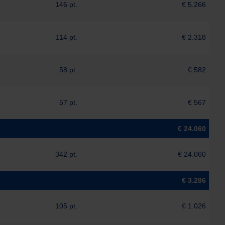
146 pt.
€ 5.266
114 pt.
€ 2.318
58 pt.
€ 582
57 pt.
€ 567
€ 24.060
342 pt.
€ 24.060
€ 3.286
105 pt.
€ 1.026