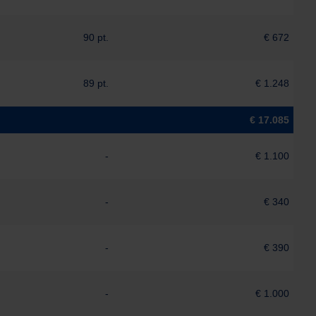
90 pt.
€ 672
89 pt.
€ 1.248
€ 17.085
-
€ 1.100
-
€ 340
-
€ 390
-
€ 1.000