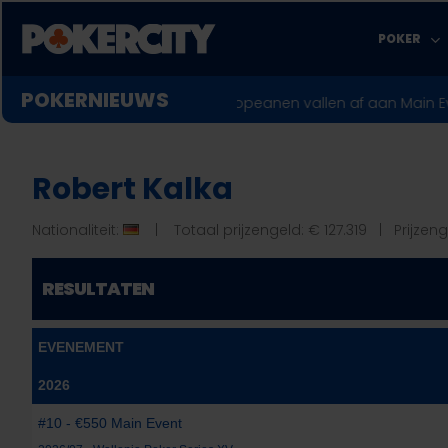
Skip
to
POKER
main
content
POKERNIEUWS
♣︎
WSOP 2026: Twee Europeanen vallen af aan Main Event-final
Robert Kalka
Nationaliteit:
| Totaal prijzengeld: € 127.319 | Prijzenge
RESULTATEN
EVENEMENT
2026
#10 - €550 Main Event