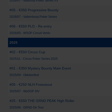
2026/07 - Wallonia Poker Series XV
#05 - €350 Progressive Bounty
2026/07 - Valkenburg Poker Series
#06 - €550 PLO - Re-entry
2026/05 - WSOP Circuit Venlo
2025
#02 - €550 Circus Cup
2025/11 - Circus Poker Series 2025
#01 - €350 Mystery Bounty Main Event
2025/09 - Oktoberfest
#05 - €250 NLH Freezeout
2025/07 - WaSOP XIV
Druk op ENTER om te zoeken of ESC te sluiten
#25 - €550 THE GRND PEAK High Roller
2025/06 - GRND On Tour