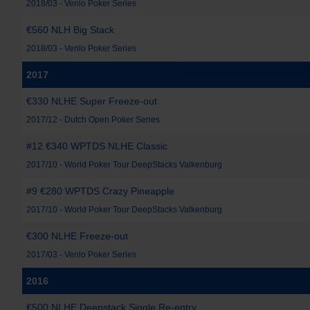
2018/03 - Venlo Poker Series
€560 NLH Big Stack
2018/03 - Venlo Poker Series
2017
€330 NLHE Super Freeze-out
2017/12 - Dutch Open Poker Series
#12 €340 WPTDS NLHE Classic
2017/10 - World Poker Tour DeepStacks Valkenburg
#9 €280 WPTDS Crazy Pineapple
2017/10 - World Poker Tour DeepStacks Valkenburg
€300 NLHE Freeze-out
2017/03 - Venlo Poker Series
2016
€500 NLHE Deepstack Single Re-entry