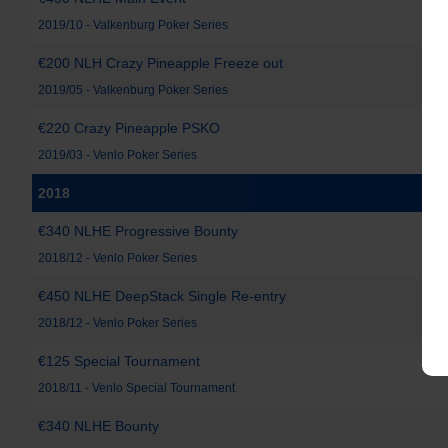
2019/10 - Valkenburg Poker Series
€200 NLH Crazy Pineapple Freeze out
2019/05 - Valkenburg Poker Series
€220 Crazy Pineapple PSKO
2019/03 - Venlo Poker Series
2018
€340 NLHE Progressive Bounty
2018/12 - Venlo Poker Series
€450 NLHE DeepStack Single Re-entry
2018/12 - Venlo Poker Series
€125 Special Tournament
2018/11 - Venlo Special Tournament
€340 NLHE Bounty