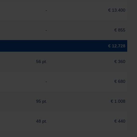
-
€ 13.400
-
€ 855
€ 12.728
56 pt.
€ 360
-
€ 680
95 pt.
€ 1.008
48 pt.
€ 440