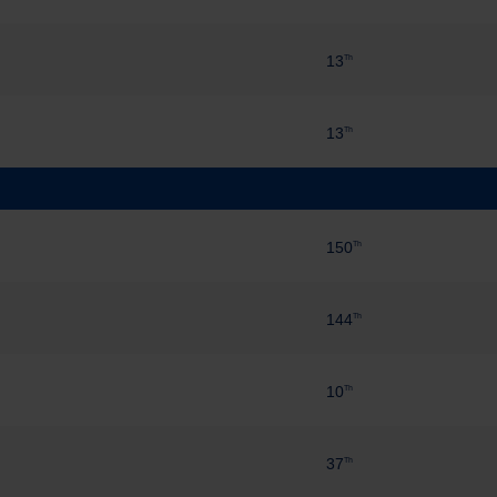
13
Th
13
Th
150
Th
144
Th
10
Th
37
Th