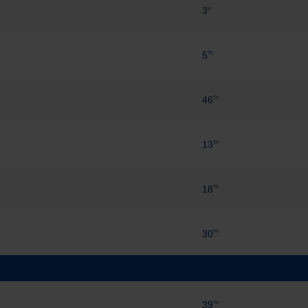
3
e
5
Th
46
Th
13
Th
18
Th
30
Th
39
Th