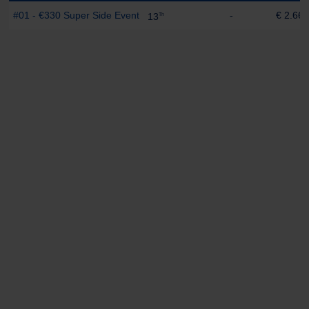
#01 - €330 Super Side Event
-
€ 2.66
13
Th