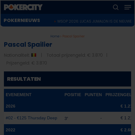
Men
Skip
to
zoeken
Menu
main
POKERNIEUWS
egarandeerd in Main Event
♣︎
WSOP 2026: LUCAS JUMALON IS DE NIEUWE WERE
sluiten
content
Home
Pascal Spailier
Pascal Spailier
Nationaliteit:
| Totaal prijzengeld: € 3.870 |
Prijzengeld: € 3.870
RESULTATEN
EVENEMENT
POSITIE
PUNTEN
PRIJZENGEL
2026
€ 1.21
#02 - €125 Thursday Deep
-
€ 1.21
3
e
2022
€ 2.66