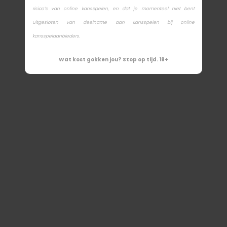
risico’s van online kansspelen, en dat je momenteel niet bent
uitgesloten van deelname aan kansspelen bij online
kansspelaanbieders.
Wat kost gokken jou? Stop op tijd. 18+