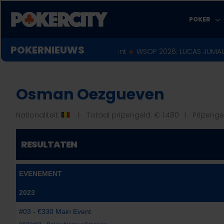
Skip
to
POKER
main
content
POKERNIEUWS
n gegarandeerd in Main Event
♣︎
WSOP 2026: LUCAS JUMALON IS D
Osman Oezgueven
Nationaliteit:
| Totaal prijzengeld: € 1.480 | Prijzengel
RESULTATEN
EVENEMENT
2023
#03 - €330 Main Event