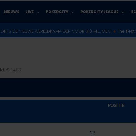
NIEUWS
LIVE
POKERCITY
POKERCITY LEAGUE
HC
E NIEUWE WERELDKAMPIOEN VOOR $10 MILJOEN!
♣︎
The Festival Mal
d: € 1.480
POSITIE
31
e