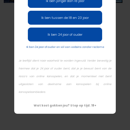
Ik ben jonger dan 18 jaar
Ik ben tussen de 18 en 23 jaar
Ik ben 24 jaar of ouder
Ik ben 24 jaar of ouder en wil een website zonder reclame
Je leeftijd dient naar waarheid te worden ingevuld. Verder bevestig je
hiermee dat je 24 jaar of ouder bent, dat je je bewust bent van de
risico’s van online kansspelen, en dat je momenteel niet bent
uitgesloten van deelname aan kansspelen bij online
kansspelaanbieders.
Wat kost gokken jou? Stop op tijd. 18+