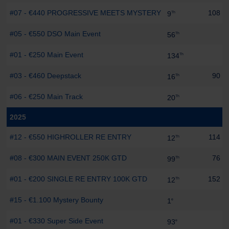
#07 - €440 PROGRESSIVE MEETS MYSTERY
108 pt
9
Th
#05 - €550 DSO Main Event
56
Th
#01 - €250 Main Event
134
Th
#03 - €460 Deepstack
90 pt
16
Th
#06 - €250 Main Track
20
Th
2025
#12 - €550 HIGHROLLER RE ENTRY
114 pt
12
Th
#08 - €300 MAIN EVENT 250K GTD
76 pt
99
Th
#01 - €200 SINGLE RE ENTRY 100K GTD
152 pt
12
Th
#15 - €1.100 Mystery Bounty
1
e
#01 - €330 Super Side Event
93
e