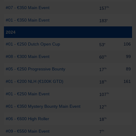
#07 - €350 Main Event
157
Th
#01 - €350 Main Event
183
e
2024
#01 - €250 Dutch Open Cup
106 pt
53
e
#08 - €300 Main Event
99 pt
60
Th
#05 - €250 Progressive Bounty
89 pt
17
Th
#01 - €200 NLH (€100K GTD)
161 pt
18
Th
#01 - €250 Main Event
107
Th
#01 - €350 Mystery Bounty Main Event
12
Th
#06 - €600 High Roller
18
Th
#09 - €550 Main Event
7
Th