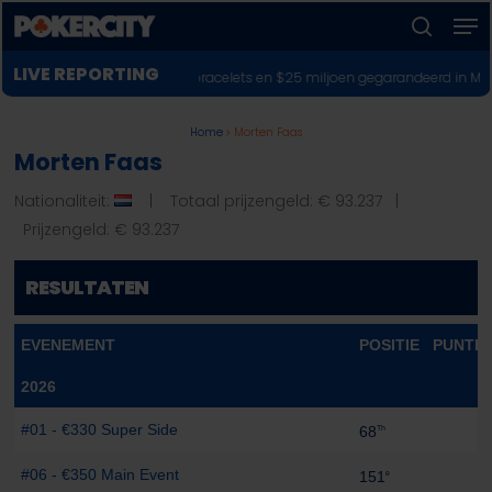
Men
Skip
to
zoeken
Menu
main
LIVE REPORTING
♣︎
WSOP Online 2026: 33 bracelets en $25 miljoen gegarandeerd in Main Ev
sluiten
content
Home
Morten Faas
Morten Faas
Nationaliteit:
| Totaal prijzengeld: € 93.237 |
Prijzengeld: € 93.237
RESULTATEN
EVENEMENT
POSITIE
PUNTE
2026
#01 - €330 Super Side
68
Th
#06 - €350 Main Event
151
e