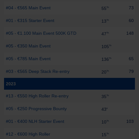
#04 - €565 Main Event
73 pt
55
Th
#01 - €315 Starter Event
60 pt
13
Th
#05 - €1.100 Main Event 500K GTD
148 pt
47
Th
#05 - €350 Main Event
105
Th
#05 - €785 Main Event
65 pt
136
Th
#03 - €565 Deep Stack Re-entry
79 pt
20
Th
2023
#13 - €550 High Roller Re-entry
35
Th
#05 - €250 Progressive Bounty
43
e
#01 - €400 NLH Starter Event
103 pt
10
Th
#12 - €600 High Roller
15
Th