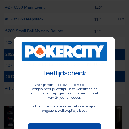
#2 - €330 Main Event
142
e
#1 - €565 Deepstack
118 pt
11
Th
€200 Small Ball Mystery Bounty
14
Th
#03 - €330 Main Event
43
e
2022
#07 - €550 Main Event
107
Th
Leeftijdscheck
2017
We zijn vanuit de overheid verplicht te
#4 €440 WSOP NLHE PSKO
21
vragen naar je leeftijd. Deze website en de
e
inhoud ervan zijn geschikt voor een publiek
van 24 jaar en ouder.
Je kunt hoe dan ook onze website bekijken,
ongeacht welke optie je kiest.