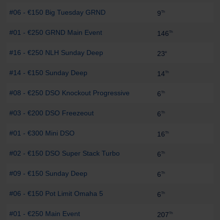
#06 - €150 Big Tuesday GRND
-
9
Th
#01 - €250 GRND Main Event
-
146
Th
#16 - €250 NLH Sunday Deep
-
23
e
#14 - €150 Sunday Deep
-
14
Th
#08 - €250 DSO Knockout Progressive
-
6
Th
#03 - €200 DSO Freezeout
-
6
Th
#01 - €300 Mini DSO
-
16
Th
#02 - €150 DSO Super Stack Turbo
-
6
Th
#09 - €150 Sunday Deep
-
6
Th
#06 - €150 Pot Limit Omaha 5
-
6
Th
#01 - €250 Main Event
-
207
Th