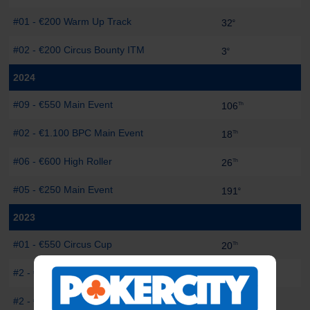
#01 - €200 Warm Up Track
-
32
e
#02 - €200 Circus Bounty ITM
-
3
e
2024
#09 - €550 Main Event
-
106
Th
#02 - €1.100 BPC Main Event
-
18
Th
#06 - €600 High Roller
-
26
Th
#05 - €250 Main Event
-
191
e
2023
#01 - €550 Circus Cup
-
20
Th
#2 - €400 Main Event
-
4
Th
#2 - €330 Main Event
-
35
Th