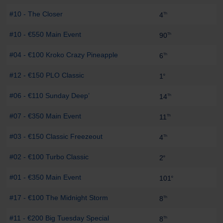
#10 - The Closer
-
4
Th
#10 - €550 Main Event
-
90
Th
#04 - €100 Kroko Crazy Pineapple
-
6
Th
#12 - €150 PLO Classic
-
1
e
#06 - €110 Sunday Deep’
-
14
Th
#07 - €350 Main Event
-
11
Th
#03 - €150 Classic Freezeout
-
4
Th
#02 - €100 Turbo Classic
-
2
e
#01 - €350 Main Event
-
101
e
#17 - €100 The Midnight Storm
-
8
Th
#11 - €200 Big Tuesday Special
-
8
Th