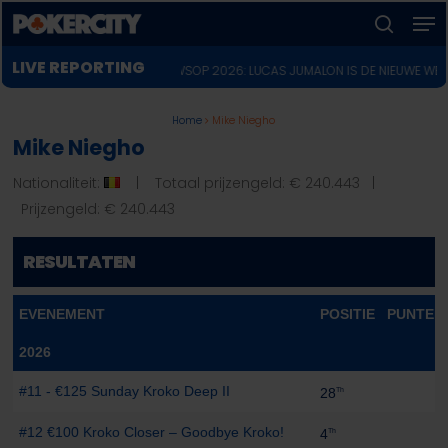
Men
Skip
to
zoeken
Menu
main
LIVE REPORTING
andeerd in Main Event
♣︎
WSOP 2026: LUCAS JUMALON IS DE NIEUWE WERELDK
sluiten
content
Home
Mike Niegho
Mike Niegho
Nationaliteit:
| Totaal prijzengeld: € 240.443 |
Prijzengeld: € 240.443
RESULTATEN
EVENEMENT
POSITIE
PUNTEN
2026
#11 - €125 Sunday Kroko Deep II
-
28
Th
#12 €100 Kroko Closer – Goodbye Kroko!
-
4
Th