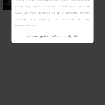
Je leeftijd dient naar waarheid te worden ingevuld. Verder bevestig je
hiermee dat je 24 jaar of ouder bent, dat je je bewust bent van de
risico’s van online kansspelen, en dat je momenteel niet bent
uitgesloten van deelname aan kansspelen bij online
kansspelaanbieders.
Wat kost gokken jou? Stop op tijd. 18+