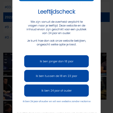
#03 - €330 Main Event
-
52
e
Leeftijdscheck
2022
We zijn vanuit de overheid verplicht te
vragen naar je leeftijd. Deze website en de
#9 - €250 KO Progressive Championship
-
12
Th
inhoud ervan zijn geschikt voor een publiek
van 24 jaar en ouder.
#3 - €1.100 Main Event
-
87
Th
Je kunt hoe dan ook onze website bekijken,
ongeacht welke optie je kiest.
Ik ben jonger dan 18 jaar
Ik ben tussen de 18 en 23 jaar
Ik ben 24 jaar of ouder
Ik ben 24 jaar of ouder en wil een website zonder reclame