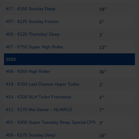
#17 - €150 Sunday Deep’
-
28
Th
#07 - €125 Sunday Freeze
-
6
Th
#02 - €125 Thursday’ Deep
-
1
e
#07 - €750 Super High Roller
-
13
Th
2025
#06 - €550 High Roller
-
36
Th
#19 - €150 Last Chance Hyper Turbo
-
1
e
#14 - €330 NLH Turbo Freezeout
-
4
Th
#12 - €170 Mix Game – NLH/PLO
-
7
Th
#01 - €400 Super Tuesday Deep Special CPS
-
2
e
#09 - €170 Sunday Deep’
-
16
Th