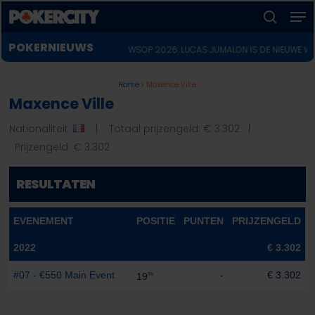
Men
Skip
to
zoeken
Menu
main
POKERNIEUWS
arandeerd in Main Event
♣︎
WSOP 2026: LUCAS JUMALON IS DE NIEUWE WEREL
sluiten
content
Home
Maxence Ville
Maxence Ville
Nationaliteit:
| Totaal prijzengeld: € 3.302 |
Prijzengeld: € 3.302
RESULTATEN
EVENEMENT
POSITIE
PUNTEN
PRIJZENGELD
2022
€ 3.302
#07 - €550 Main Event
-
€ 3.302
19
Th