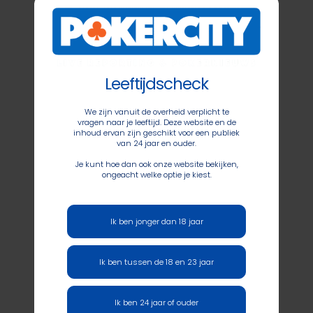
Leeftijdscheck
We zijn vanuit de overheid verplicht te
vragen naar je leeftijd. Deze website en de
inhoud ervan zijn geschikt voor een publiek
van 24 jaar en ouder.
Je kunt hoe dan ook onze website bekijken,
ongeacht welke optie je kiest.
Ik ben jonger dan 18 jaar
Ik ben tussen de 18 en 23 jaar
Ik ben 24 jaar of ouder