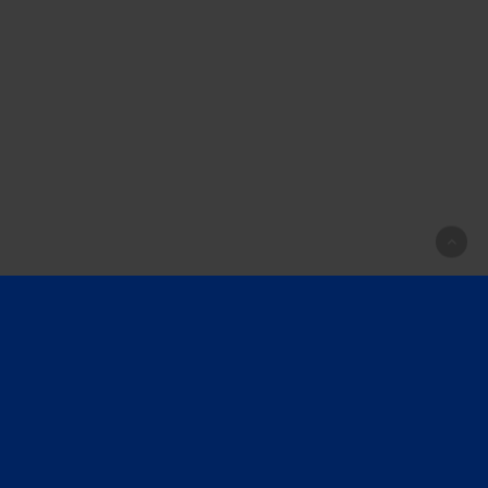
POKER NIEUWS
Algemeen