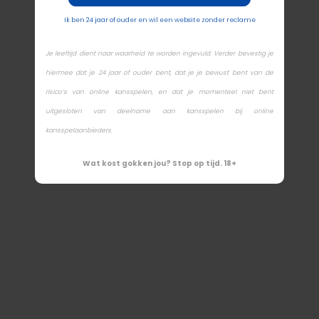
Ik ben 24 jaar of ouder en wil een website zonder reclame
Je leeftijd dient naar waarheid te worden ingevuld. Verder bevestig je
hiermee dat je 24 jaar of ouder bent, dat je je bewust bent van de
risico’s van online kansspelen, en dat je momenteel niet bent
uitgesloten van deelname aan kansspelen bij online
kansspelaanbieders.
Wat kost gokken jou? Stop op tijd. 18+