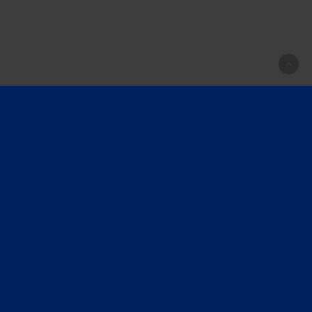
POKER NIEUWS
Algemeen
Holland Casino
Online Poker
Circus Casino Resort Namur
Pokerreis
Pokahnights