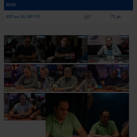
2010
400 eu NL HE FO
71 pt.
13
Th