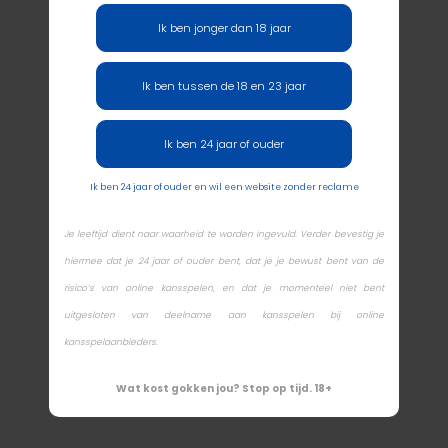
Ik ben jonger dan 18 jaar
Ik ben tussen de 18 en 23 jaar
Ik ben 24 jaar of ouder
Ik ben 24 jaar of ouder en wil een website zonder reclame
Je leeftijd dient naar waarheid te worden ingevuld. Verder bevestig je
hiermee dat je 24 jaar of ouder bent, dat je je bewust bent van de
risico’s van online kansspelen, en dat je momenteel niet bent
uitgesloten van deelname aan kansspelen bij online
kansspelaanbieders.
Wat kost gokken jou? Stop op tijd. 18+