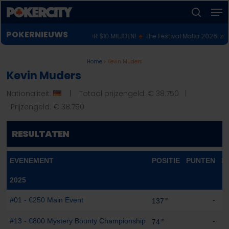
Men
Skip
to
zoeken
Menu
main
POKERNIEUWS
IEUWE WERELDKAMPIOEN VOOR $10 MILJOEN!
♣︎
The Festival Malta 2026: zo kwa
sluiten
content
Home
Kevin Muders
Kevin Muders
Nationaliteit:
| Totaal prijzengeld: € 38.750 |
Prijzengeld: € 38.750
RESULTATEN
EVENEMENT
POSITIE
PUNTEN
P
2025
#01 - €250 Main Event
-
137
Th
#13 - €800 Mystery Bounty Championship
-
74
Th