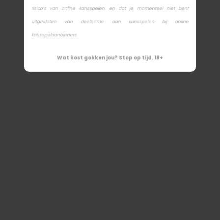
risico’s van online kansspelen, en dat je momenteel niet bent
uitgesloten van deelname aan kansspelen bij online
kansspelaanbieders.
Wat kost gokken jou? Stop op tijd. 18+