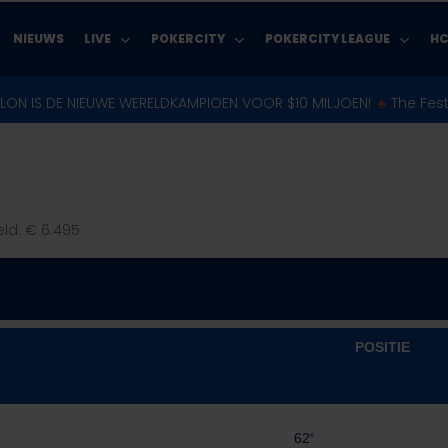
NIEUWS
LIVE
POKERCITY
POKERCITY LEAGUE
HC
DE NIEUWE WERELDKAMPIOEN VOOR $10 MILJOEN!
♣︎
The Festival Ma
ld: € 6.495
POSITIE
62
e