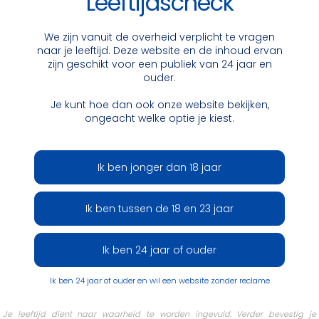
Leeftijdscheck
We zijn vanuit de overheid verplicht te vragen
naar je leeftijd. Deze website en de inhoud ervan
zijn geschikt voor een publiek van 24 jaar en
ouder.
Je kunt hoe dan ook onze website bekijken,
ongeacht welke optie je kiest.
Ik ben jonger dan 18 jaar
Ik ben tussen de 18 en 23 jaar
Ik ben 24 jaar of ouder
Ik ben 24 jaar of ouder en wil een website zonder reclame
Je leeftijd dient naar waarheid te worden ingevuld. Verder bevestig je