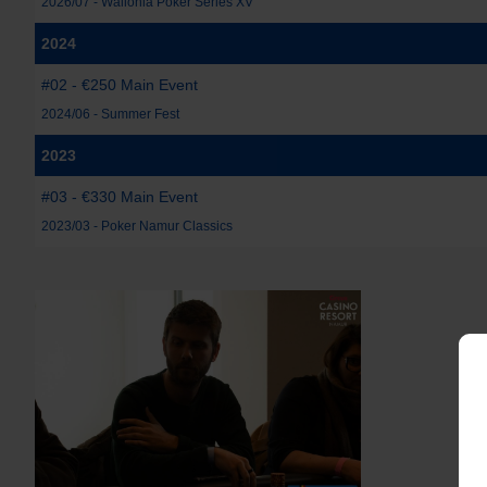
2026/07 - Wallonia Poker Series XV
Druk op ENTER om te zoeken of ESC te sluiten
2024
#02 - €250 Main Event
2024/06 - Summer Fest
2023
#03 - €330 Main Event
2023/03 - Poker Namur Classics