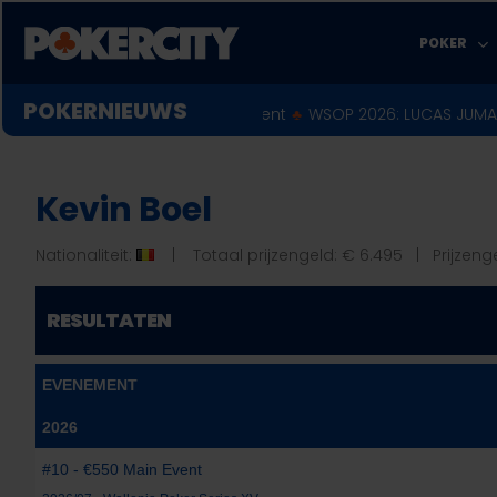
Skip
to
POKER
main
content
POKERNIEUWS
n gegarandeerd in Main Event
♣︎
WSOP 2026: LUCAS JUMALON IS 
Kevin Boel
Nationaliteit:
| Totaal prijzengeld: € 6.495 | Prijzenge
RESULTATEN
EVENEMENT
2026
#10 - €550 Main Event