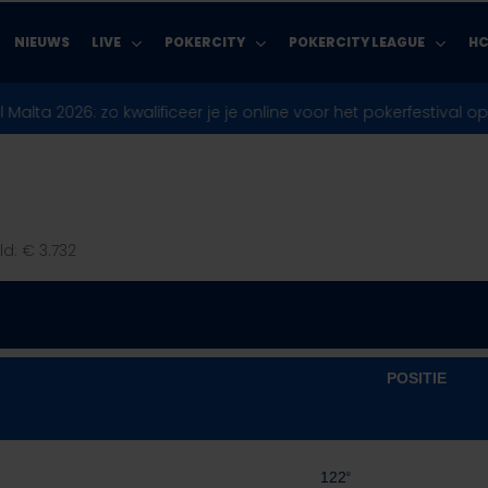
NIEUWS
LIVE
POKERCITY
POKERCITY LEAGUE
HC
 2026: zo kwalificeer je je online voor het pokerfestival op Malta
d: € 3.732
POSITIE
122
e