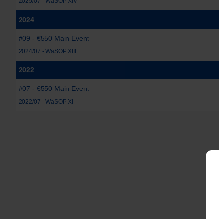
2025/07 - WaSOP XIV
Druk op ENTER om te zoeken of ESC te sluiten
2024
#09 - €550 Main Event
2024/07 - WaSOP XIII
2022
#07 - €550 Main Event
2022/07 - WaSOP XI