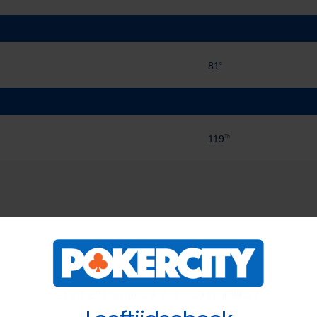
81
e
119
Th