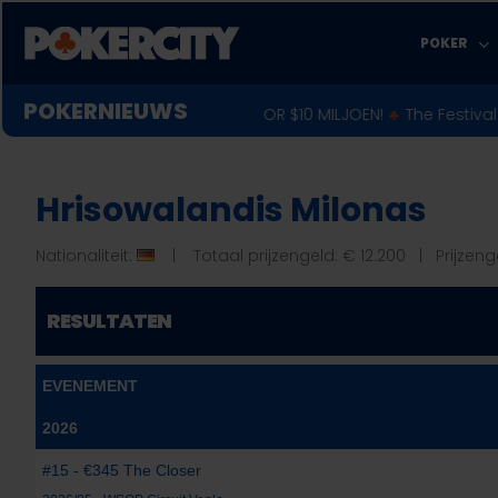
Skip
to
POKER
main
content
POKERNIEUWS
NIEUWE WERELDKAMPIOEN VOOR $10 MILJOEN!
♣︎
The Festival Malta 
Hrisowalandis Milonas
Nationaliteit:
| Totaal prijzengeld: € 12.200 | Prijzenge
RESULTATEN
EVENEMENT
2026
#15 - €345 The Closer