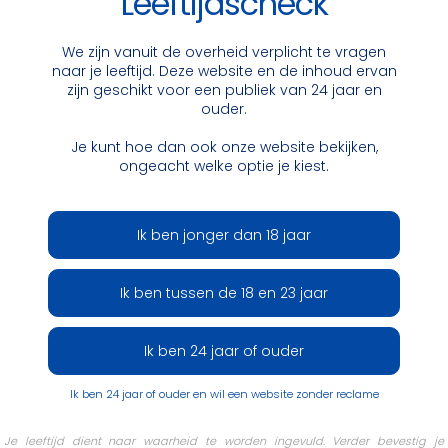
Leeftijdscheck
We zijn vanuit de overheid verplicht te vragen
naar je leeftijd. Deze website en de inhoud ervan
zijn geschikt voor een publiek van 24 jaar en
ouder.
Je kunt hoe dan ook onze website bekijken,
ongeacht welke optie je kiest.
Ik ben jonger dan 18 jaar
Ik ben tussen de 18 en 23 jaar
Ik ben 24 jaar of ouder
Ik ben 24 jaar of ouder en wil een website zonder reclame
Je leeftijd dient naar waarheid te worden ingevuld. Verder bevestig je