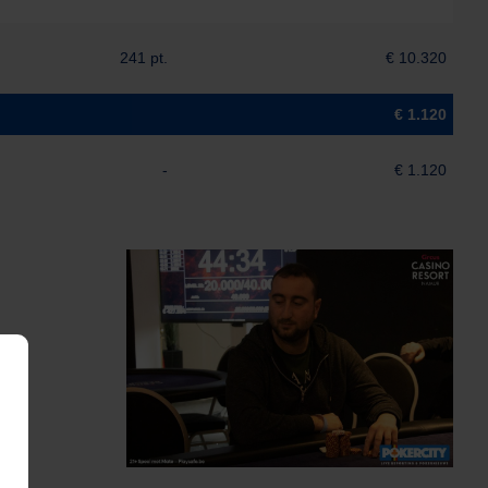
241 pt.
€ 10.320
€ 1.120
-
€ 1.120