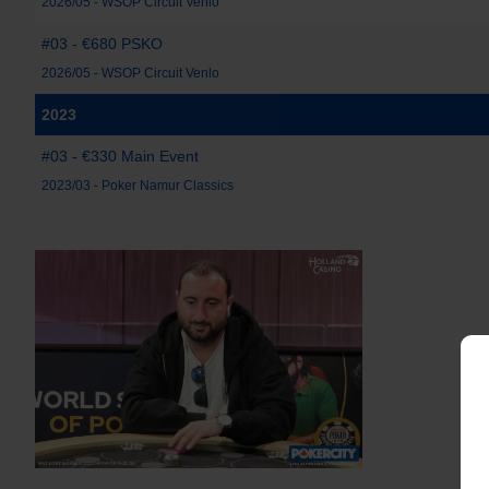
2026/05 - WSOP Circuit Venlo
Druk op ENTER om te zoeken of ESC te sluiten
#03 - €680 PSKO
2026/05 - WSOP Circuit Venlo
2023
#03 - €330 Main Event
2023/03 - Poker Namur Classics