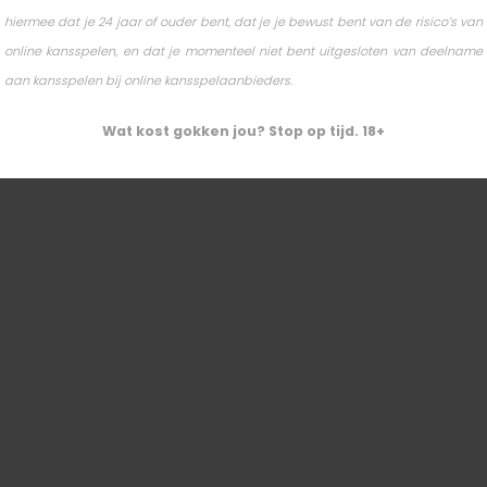
hiermee dat je 24 jaar of ouder bent, dat je je bewust bent van de risico’s van
online kansspelen, en dat je momenteel niet bent uitgesloten van deelname
aan kansspelen bij online kansspelaanbieders.
Wat kost gokken jou? Stop op tijd. 18+