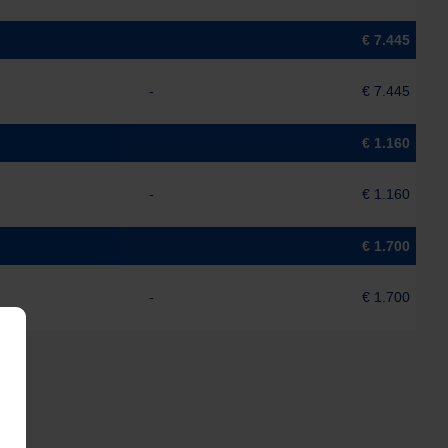
€ 7.445
-
€ 7.445
€ 1.160
-
€ 1.160
€ 1.700
-
€ 1.700