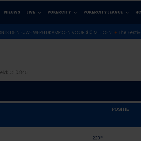
NIEUWS
LIVE
POKERCITY
POKERCITY LEAGUE
HC
E NIEUWE WERELDKAMPIOEN VOOR $10 MILJOEN!
♣︎
The Festival Mal
eld: € 10.845
POSITIE
220
Th