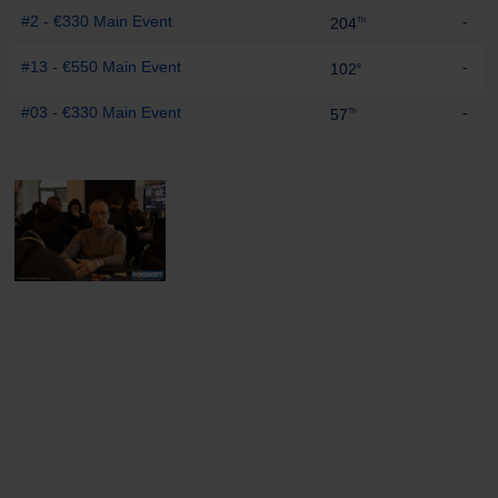
#2 - €330 Main Event
-
204
Th
#13 - €550 Main Event
-
102
e
#03 - €330 Main Event
-
57
Th