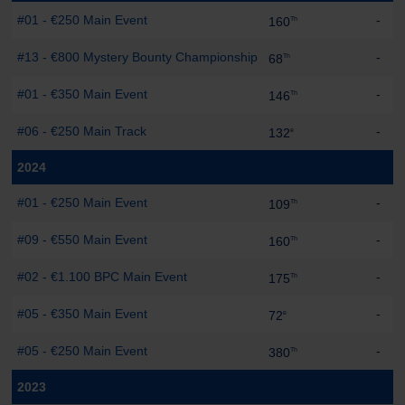
#01 - €250 Main Event
-
160
Th
#13 - €800 Mystery Bounty Championship
-
68
Th
#01 - €350 Main Event
-
146
Th
#06 - €250 Main Track
-
132
e
2024
#01 - €250 Main Event
-
109
Th
#09 - €550 Main Event
-
160
Th
#02 - €1.100 BPC Main Event
-
175
Th
#05 - €350 Main Event
-
72
e
#05 - €250 Main Event
-
380
Th
2023