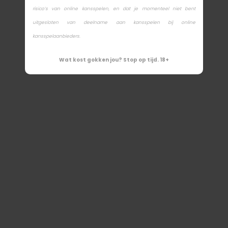
risico’s van online kansspelen, en dat je momenteel niet bent
uitgesloten van deelname aan kansspelen bij online
kansspelaanbieders.
Wat kost gokken jou? Stop op tijd. 18+